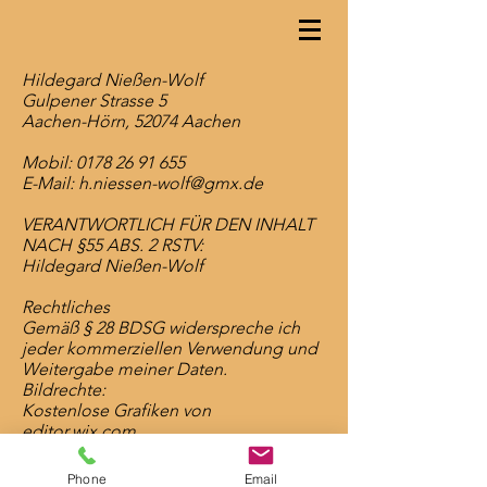
Hildegard Nießen-Wolf
Gulpener Strasse 5
Aachen-Hörn, 52074 Aachen
​
Mobil: 0178 26 91 655
E-Mail: h.niessen-wolf@gmx.de
​
VERANTWORTLICH FÜR DEN INHALT
NACH §55 ABS. 2 RSTV:
Hildegard Nießen-Wolf​
Rechtli​ches​​
Gemäß § 28 BDSG widerspreche ich
jeder kommerziellen Verwendung und
Weitergabe meiner Daten.
Bildrechte:
Kostenlose Grafiken von
editor.wix.com
©kleindesign
©Corinna Jasmin-Koppsch Fotografie
Phone
Email