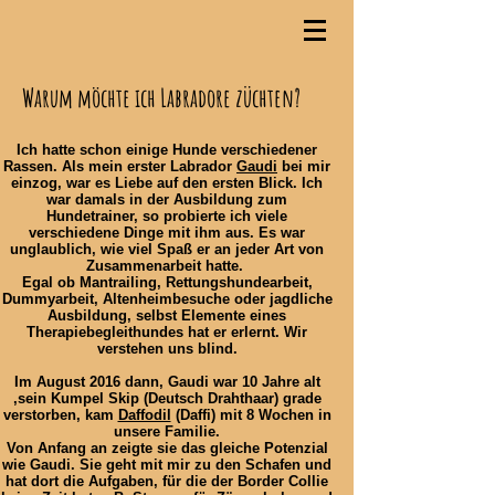
Warum möchte ich Labradore züchten?
Ich hatte schon einige Hunde verschiedener
Rassen. Als mein erster Labrador
Gaudi
bei mir
einzog, war es Liebe auf den ersten Blick. Ich
war damals in der Ausbildung zum
Hundetrainer, so probierte ich viele
verschiedene Dinge mit ihm aus. Es war
unglaublich, wie viel Spaß er an jeder Art von
Zusammenarbeit hatte.
Egal ob Mantrailing, Rettungshundearbeit,
Dummyarbeit, Altenheimbesuche oder jagdliche
Ausbildung, selbst Elemente eines
Therapiebegleithundes hat er erlernt. Wir
verstehen uns blind.
Im August 2016 dann, Gaudi war 10 Jahre alt
,sein Kumpel Skip (Deutsch Drahthaar) grade
verstorben, kam
Daffodil
(Daffi) mit 8 Wochen in
unsere Familie.
Von Anfang an zeigte sie das gleiche Potenzial
wie Gaudi. Sie geht mit mir zu den Schafen und
hat dort die Aufgaben, für die der Border Collie