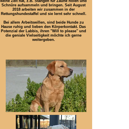
keine Zeit hat, z.B. Stangen für Zäune holen und
Schnüre aufsammeln und bringen.
Seit August
2018 arbeiten wir zusammen in der
Rettungshundestaffel und sie lernt sehr schnell.
Bei allem Arbeitswillen, sind beide Hunde zu
Hause ruhig und lieben den Körperkontakt. Das
Potenzial der Labbis, ihren "Will to please" und
die geniale Vielseitigkeit möchte ich gerne
weitergeben.